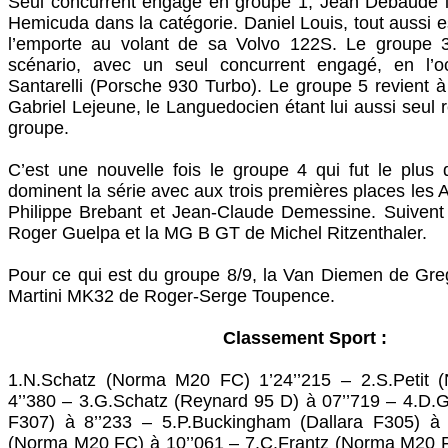
Seul concurrent engagé en groupe 1, Jean Debaude 
Hemicuda dans la catégorie. Daniel Louis, tout aussi 
l’emporte au volant de sa Volvo 122S. Le groupe 
scénario, avec un seul concurrent engagé, en l’o
Santarelli (Porsche 930 Turbo). Le groupe 5 revient à 
Gabriel Lejeune, le Languedocien étant lui aussi seul 
groupe.
C’est une nouvelle fois le groupe 4 qui fut le plus 
dominent la série avec aux trois premières places les 
Philippe Brebant et Jean-Claude Demessine. Suivent
Roger Guelpa et la MG B GT de Michel Ritzenthaler.
Pour ce qui est du groupe 8/9, la Van Diemen de Gre
Martini MK32 de Roger-Serge Toupence.
Classement Sport :
1.N.Schatz (Norma M20 FC) 1’24’’215 – 2.S.Petit
4’’380 – 3.G.Schatz (Reynard 95 D) à 07’’719 – 4.D.G
F307) à 8’’233 – 5.P.Buckingham (Dallara F305) à 9
(Norma M20 FC) à 10’’061 – 7.C.Frantz (Norma M20 FC