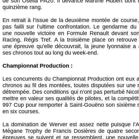
de son Osella PA20. Il devance Martine Hubert dont 
quinzième rang.
En retrait à l’issue de la deuxième montée de course,
pas failli sur l’ultime confrontation. Le gendarme d
une nouvelle victoire en Formule Renault devant son
Racing, Régis Tref. A la troisième place on retrouv
une épreuve qu’elle découvrait, la jeune lyonnaise a
ses chronos tout au long du week-end.
Championnat Production :
Les concurrents du Championnat Production ont eux a
chronos au fil des montées, toutes disputées sur une
détrempée. Des conditions qui n’ont pas perturbé Nicol
mettre en valeur ses qualités de pilotes, et la compéti
997 Cup pour remporter à Saint-Gouëno son sixième s
en six courses.
La domination de Werver est assez nette puisque l’A
Mégane Trophy de Francis Dosières de quatre seco
épreuves se suivent et se ressemblent, une nouvelle