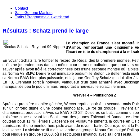
Contact
Saint Goueno Masters
Tarifs / Programme du week end
Résultats : Schatz prend le large
Le champion de France s’est montré i
Nicolas Schatz - Reynard 99 Nippon
d’Armor, remportant une cinquième vict
l’écart en tête du championnat à la mi-sai
En voyant Schatz faire tomber le record de Régal dès la première montée, Peti
qu’ils ne joueraient pas dans la même cour et ne se battraient que pour la secon
sauver après avoir frôlé la correctionnelle lors d’une seconde montée où la piste
sa Norma V8 BMW. Derrière cet immuable podium, le Breton Le Beller resta maître 
sa Norma BMW bien plus puissante, et le jeune Geoffrey Schatz qui dut aller à la
En F3, Creniault sortit à nouveau vainqueur d’un duel acharné avec Bucking
manquait de peu le podium mais remportait à nouveau le scratch féminin.
Werver 4 – Poinsignon 2
Après sa première montée gâchée, Werver reprit espoir à la seconde mais Po
sur un chrono digne d’une bonne monoplace. Le roi du groupe F revient ain
championnat production. Avec sa BMW 320 ST, Dosières se battit comme un be
troisième place devant les Seat Leon des jeunes Thiévant et Bonnet, ce dern
couteau pour 11 millièmes ! L’absence de Vuillaume pimenta la course en GT de
Lamiscarre fit une montée hors piste avant de revenir battre Courroye, dont la P
la distance. La victoire se fit moins attendre en groupe N pour Cat malgré Phil
pour Nugue en groupe F2000, où il est toujours invaincu avec sa Ford Fiesta.