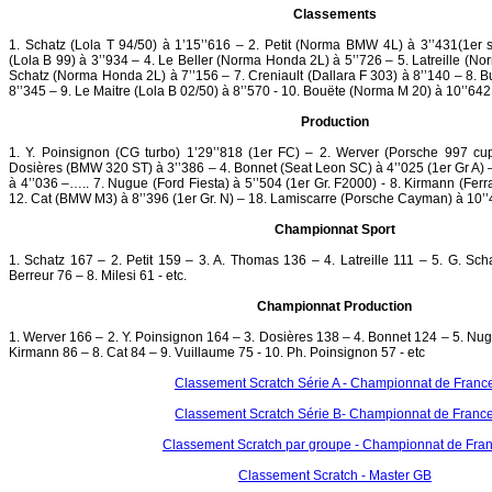
Classements
1. Schatz (Lola T 94/50) à 1’15’’616 – 2. Petit (Norma BMW 4L) à 3’’431(1er s
(Lola B 99) à 3’’934 – 4. Le Beller (Norma Honda 2L) à 5’’726 – 5. Latreille (No
Schatz (Norma Honda 2L) à 7’’156 – 7. Creniault (Dallara F 303) à 8’’140 – 8. 
8’’345 – 9. Le Maitre (Lola B 02/50) à 8’’570 - 10. Bouëte (Norma M 20) à 10’’642 
Production
1. Y. Poinsignon (CG turbo) 1’29’’818 (1er FC) – 2. Werver (Porsche 997 cu
Dosières (BMW 320 ST) à 3’’386 – 4. Bonnet (Seat Leon SC) à 4’’025 (1er Gr A) 
à 4’’036 –….. 7. Nugue (Ford Fiesta) à 5’’504 (1er Gr. F2000) - 8. Kirmann (Ferr
12. Cat (BMW M3) à 8’’396 (1er Gr. N) – 18. Lamiscarre (Porsche Cayman) à 10’’4
Championnat Sport
1. Schatz 167 – 2. Petit 159 – 3. A. Thomas 136 – 4. Latreille 111 – 5. G. Scha
Berreur 76 – 8. Milesi 61 - etc.
Championnat Production
1. Werver 166 – 2. Y. Poinsignon 164 – 3. Dosières 138 – 4. Bonnet 124 – 5. Nugu
Kirmann 86 – 8. Cat 84 – 9. Vuillaume 75 - 10. Ph. Poinsignon 57 - etc
Classement Scratch Série A - Championnat de Franc
Classement Scratch Série B- Championnat de Franc
Classement Scratch par groupe - Championnat de Fra
Classement Scratch - Master GB