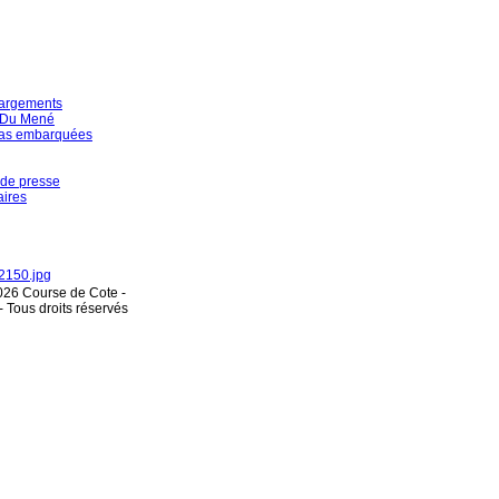
argements
 Du Mené
as embarquées
de presse
aires
026 Course de Cote -
 Tous droits réservés