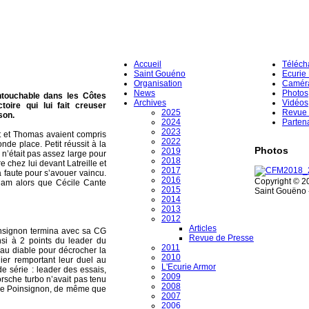
Accueil
Téléch
Saint Gouéno
Ecurie
Organisation
Camér
News
Photos
ntouchable dans les Côtes
Archives
Vidéos
oire qui lui fait creuser
2025
Revue 
son.
2024
Parten
2023
t et Thomas avaient compris
2022
de place. Petit réussit à la
Photos
2019
 n’était pas assez large pour
2018
chez lui devant Latreille et
2017
 faute pour s’avouer vaincu.
2016
Copyright © 2
ham alors que Cécile Cante
2015
Saint Gouëno -
2014
2013
2012
Articles
insignon termina avec sa CG
Revue de Presse
si à 2 points du leader du
2011
au diable pour décrocher la
2010
ier remportant leur duel au
L'Ecurie Armor
 série : leader des essais,
2009
orsche turbo n’avait pas tenu
2008
ippe Poinsignon, de même que
2007
2006