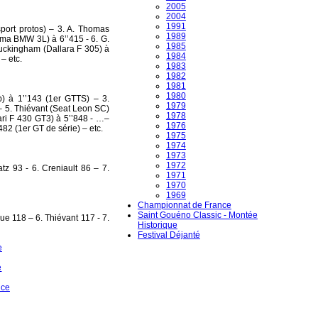
2005
2004
1991
port protos) – 3. A. Thomas
1989
rma BMW 3L) à 6’’415 - 6. G.
1985
Buckingham (Dallara F 305) à
1984
– etc.
1983
1982
1981
1980
p) à 1’’143 (1er GTTS) – 3.
1979
– 5. Thiévant (Seat Leon SC)
1978
ari F 430 GT3) à 5’’848 - …–
1976
82 (1er GT de série) – etc.
1975
1974
1973
1972
tz 93 - 6. Creniault 86 – 7.
1971
1970
1969
Championnat de France
Saint Gouéno Classic - Montée
e 118 – 6. Thiévant 117 - 7.
Historique
Festival Déjanté
e
e
nce