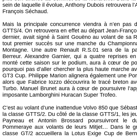
sein de laquelle il évolue, Anthony Dubois retrouvera l
François Séchaud.
Mais la principale concurrence viendra à n’en pas d
GTTS/4. On retrouvera en effet au départ Jean-Françoi
dernier, avait signé à Saint Gouëno au volant de sa 
tout premier succès sur une manche du Championna
Montagne. Une autre Renault R.S.01 sera de la parti
Berreur. Alexandre Garnier, qui a quatre reprises e
monté cette saison sur le podium, aura à cœur de pou
pourquoi pas d’aller chercher la plus haute marche 
GT3 Cup. Philippe Marion alignera également une P
alors que Fabrice Iozzo découvrira le tracé breton 
Turbo. Manuel Brunet aura à cœur de poursuivre l’ap
imposante Lamborghini Huracan Super Trofeo.
C’est au volant d’une inattendue Volvo 850 que Sébas
la classe GTTS/2. Du côté de la classe GTTS/1, les j
Payneau et Antonin Brossard poursuivront le 
Pommeraye aux volants de leurs Mitjet… Dans le g
classe GT/2 accueillera la Lotus Exige Cup de Berna