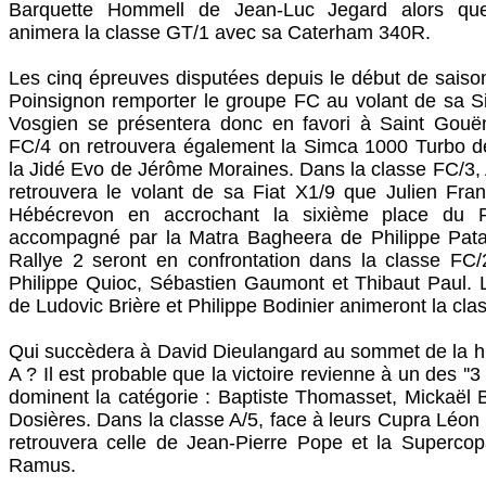
Barquette Hommell de Jean-Luc Jegard alors qu
animera la classe GT/1 avec sa Caterham 340R.
Les cinq épreuves disputées depuis le début de saiso
Poinsignon remporter le groupe FC au volant de sa 
Vosgien se présentera donc en favori à Saint Gouë
FC/4 on retrouvera également la Simca 1000 Turbo d
la Jidé Evo de Jérôme Moraines. Dans la classe FC/3,
retrouvera le volant de sa Fiat X1/9 que Julien França
Hébécrevon en accrochant la sixième place du Pr
accompagné par la Matra Bagheera de Philippe Pata
Rallye 2 seront en confrontation dans la classe FC/
Philippe Quioc, Sébastien Gaumont et Thibaut Paul. 
de Ludovic Brière et Philippe Bodinier animeront la cla
Qui succèdera à David Dieulangard au sommet de la h
A ? Il est probable que la victoire revienne à un des ''3
dominent la catégorie : Baptiste Thomasset, Mickaël 
Dosières. Dans la classe A/5, face à leurs Cupra Lé
retrouvera celle de Jean-Pierre Pope et la Super
Ramus.