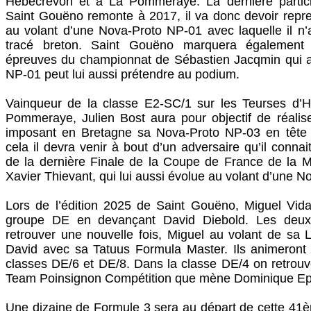
Hébécrevon et à La Pommeraye. La dernière partic
Saint Gouëno remonte à 2017, il va donc devoir repr
au volant d’une Nova-Proto NP-01 avec laquelle il n’a
tracé breton. Saint Gouëno marquera également 
épreuves du championnat de Sébastien Jacqmin qui 
NP-01 peut lui aussi prétendre au podium.
Vainqueur de la classe E2-SC/1 sur les Teurses d’
Pommeraye, Julien Bost aura pour objectif de réaliser 
imposant en Bretagne sa Nova-Proto NP-03 en tête 
cela il devra venir à bout d’un adversaire qu’il connai
de la dernière Finale de la Coupe de France de la M
Xavier Thievant, qui lui aussi évolue au volant d’une 
Lors de l’édition 2025 de Saint Gouëno, Miguel Vida
groupe DE en devançant David Diebold. Les deu
retrouver une nouvelle fois, Miguel au volant de sa
David avec sa Tatuus Formula Master. Ils animeront 
classes DE/6 et DE/8. Dans la classe DE/4 on retrou
Team Poinsignon Compétition que mène Dominique Ep
Une dizaine de Formule 3 sera au départ de cette 41è