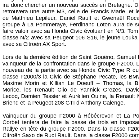
ira donc chercher un nouveau succès en Bretagne. Da
retrouvera une autre M3, celle de Francis Marie, et
de Matthieu Lepileur, Daniel Rault et Gwenaël Roc
groupe à La Pommeraye, Ferdinand Loton aura de s
faire valoir avec sa Honda Civic évoluant en N/3. Tom
classe N/2 avec sa Peugeot 106 S16, le jeune Louka 
avec sa Citroën AX Sport.
Lors de la dernière édition de Saint Gouëno, Samuel Du
vainqueur de la confrontation dans le groupe F2000. 
nouveau de la partie avec sa Honda Civic Type R qui
classe F2000/3 la Civic de Stéphane Pecate, les 
Maxime Morin et Killian Le Doeuff – Thomas, la 
Morice, les Renault Clio de Yannick Grezes, David
Lecoq, Damien Tessier et Aurélien Ouine, la Renaul
Briend et la Peugeot 208 GTI d’Anthony Calenge.
Vainqueur du groupe F2000 à Hébécrevon et La P
Corbet tentera de faire la passe de trois en impos
Rallye en tête du groupe F2000. Dans la classe F2000
Citroën Saxo de Rudi Rault. Dans la classe F2000 co