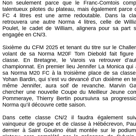
Non seulement parce que le Franc-Comtois comp
talentueux pilotes du plateau, mais également parc
FC 4 litres est une arme redoutable. Dans la cl
retrouvera une autre Norma 4 litres, celle de Willi
Poulet, le cadet de William, alignera pour sa part
engagée en CN/3.
Sixième du CFM 2025 et tenant du titre sur le Chall
volant de sa Norma M20F Tom Diebold fait figure 
classe. En Bretagne, le Varois va retrouver d’au
championnat. En premier lieu Jennifer La Monica qui
sa Norma M20 FC à la troisième place de sa class
Yohan Bardin, qui s’est vu devancé d’un dixième en te
même Jennifer, aura soif de revanche. Marvin Ga
chercher une nouvelle Coupe du Meilleur Jeune comm
Pommeraye, Thierry Bertin poursuivra sa progressi
Norma qu’il découvre cette saison.
Dans cette classe CN/2 il faudra également sui
vainqueur de groupe et de classe à Hébécrevon, Paul
dernier à Saint Gouëno était montée sur le podiu