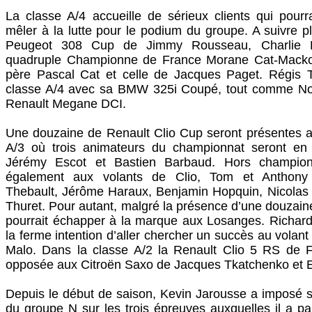
La classe A/4 accueille de sérieux clients qui pourr
mêler à la lutte pour le podium du groupe. A suivre p
Peugeot 308 Cup de Jimmy Rousseau, Charlie Kn
quadruple Championne de France Morane Cat-Mackow
père Pascal Cat et celle de Jacques Paget. Régis
classe A/4 avec sa BMW 325i Coupé, tout comme No
Renault Megane DCI.
Une douzaine de Renault Clio Cup seront présentes a
A/3 où trois animateurs du championnat seront en 
Jérémy Escot et Bastien Barbaud. Hors champion
également aux volants de Clio, Tom et Anthony
Thebault, Jérôme Haraux, Benjamin Hopquin, Nicolas 
Thuret. Pour autant, malgré la présence d’une douzaine 
pourrait échapper à la marque aux Losanges. Richard
la ferme intention d’aller chercher un succès au volan
Malo. Dans la classe A/2 la Renault Clio 5 RS de 
opposée aux Citroën Saxo de Jacques Tkatchenko et 
Depuis le début de saison, Kevin Jarousse a imposé
du groupe N sur les trois épreuves auxquelles il a par