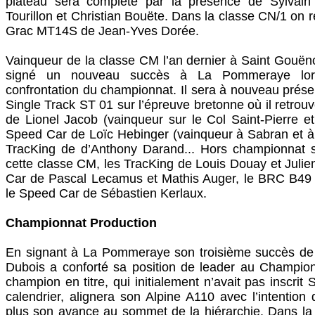
plateau sera complété par la présence de Sylvain
Tourillon et Christian Bouëte. Dans la classe CN/1 on re
Grac MT14S de Jean-Yves Dorée.
Vainqueur de la classe CM l’an dernier à Saint Gouë
signé un nouveau succès à La Pommeraye lor
confrontation du championnat. Il sera à nouveau prése
Single Track ST 01 sur l’épreuve bretonne où il retro
de Lionel Jacob (vainqueur sur le Col Saint-Pierre e
Speed Car de Loïc Hebinger (vainqueur à Sabran et à A
TracKing de d’Anthony Darand... Hors championnat s
cette classe CM, les TracKing de Louis Douay et Julien 
Car de Pascal Lecamus et Mathis Auger, le BRC B49 
le Speed Car de Sébastien Kerlaux.
Championnat Production
En signant à La Pommeraye son troisième succès de 
Dubois a conforté sa position de leader au Champion
champion en titre, qui initialement n’avait pas inscri
calendrier, alignera son Alpine A110 avec l’intention
plus son avance au sommet de la hiérarchie. Dans la