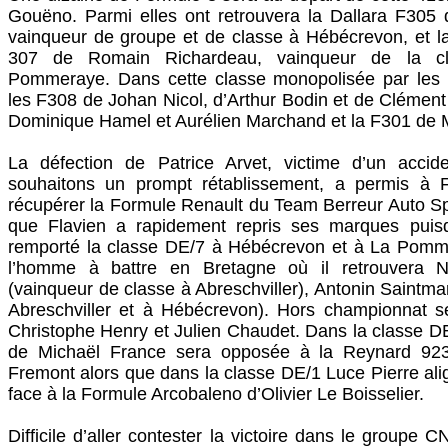
Gouëno. Parmi elles ont retrouvera la Dallara F305
vainqueur de groupe et de classe à Hébécrevon, et l
307 de Romain Richardeau, vainqueur de la 
Pommeraye. Dans cette classe monopolisée par les D
les F308 de Johan Nicol, d’Arthur Bodin et de Clément
Dominique Hamel et Aurélien Marchand et la F301 d
La défection de Patrice Arvet, victime d’un acci
souhaitons un prompt rétablissement, a permis à 
récupérer la Formule Renault du Team Berreur Auto Spo
que Flavien a rapidement repris ses marques puisq
remporté la classe DE/7 à Hébécrevon et à La Pomme
l’homme à battre en Bretagne où il retrouvera N
(vainqueur de classe à Abreschviller), Antonin Saintma
Abreschviller et à Hébécrevon). Hors championnat se
Christophe Henry et Julien Chaudet. Dans la classe DE
de Michaël France sera opposée à la Reynard 92
Fremont alors que dans la classe DE/1 Luce Pierre ali
face à la Formule Arcobaleno d’Olivier Le Boisselier.
Difficile d’aller contester la victoire dans le groupe 