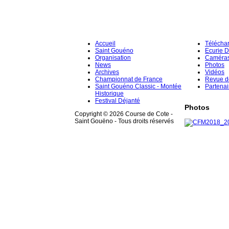
Accueil
Télécha
Saint Gouéno
Ecurie 
Organisation
Caméra
News
Photos
Archives
Vidéos
Championnat de France
Revue d
Saint Gouéno Classic - Montée
Partenai
Historique
Festival Déjanté
Photos
Copyright © 2026 Course de Cote -
Saint Gouëno - Tous droits réservés